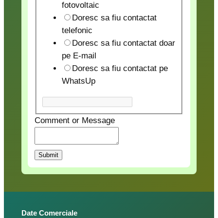
fotovoltaic
u
Doresc sa fiu contactat
m
telefonic
a
Doresc sa fiu contactat doar
r
pe E-mail
o
Doresc sa fiu contactat pe
r
WhatsUp
Comment or Message
Submit
Date Comerciale