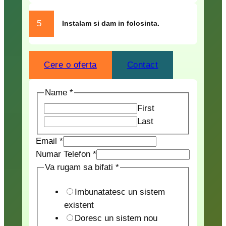
5
Instalam si dam in folosinta.
Cere o oferta
Contact
Name
*
First
Last
Email
*
Numar Telefon
*
N
Va rugam sa bifati
*
a
Imbunatatesc un sistem
m
existent
e
Doresc un sistem nou
N