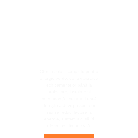
VoltShop,
capturam
Soarele,
economisim
energie!
Oferim soluții complete pentru
energie verde, de la vânzarea
echipamentelor până la
proiectare, instalare și
mentenanță. Indiferent dacă
dorești să devii prosumator
sau să reduci factura la
energie, suntem aici să îți
oferim soluția potrivită.