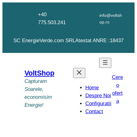
Skip
to
+40
info@voltsh
content
775.503.241
op.ro
SC EnergieVerde.com SRL
Atestat ANRE :18437
VoltShop
Cere
Capturam
o
Home
Soarele,
ofert
Despre Noi
economisim
a
Configuratii
Energie!
Contact